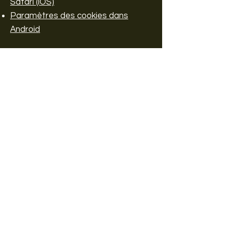
Safari (iOS)
Paramètres des cookies dans
Android
Pour refuser et empêcher que vos
données soient utilisées par Google
Analytics sur tous les sites Web,
consultez les instructions suivantes
:
https://tools.google.com/dlpage/ga
optout?hl=fr
Il se peut que nous modifiions cette
politique en matière de cookies.
Nous vous encourageons à
consulter régulièrement cette page