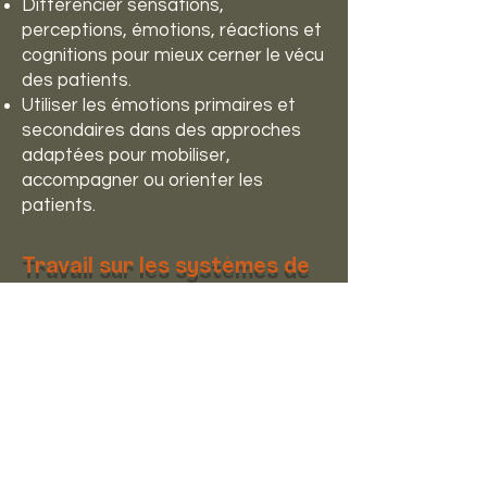
Différencier sensations,
perceptions, émotions, réactions et
cognitions pour mieux cerner le vécu
des patients.
Utiliser les émotions primaires et
secondaires dans des approches
adaptées pour mobiliser,
accompagner ou orienter les
patients.
Travail sur les systèmes de
perception-réaction (SPR)
Comprendre les différents modes
de fonctionnement (phobique,
obsessionnel, hypocondriaque,
dépressif, etc.), en précisant que
ces modes reflètent des schémas
comportementaux fréquents en