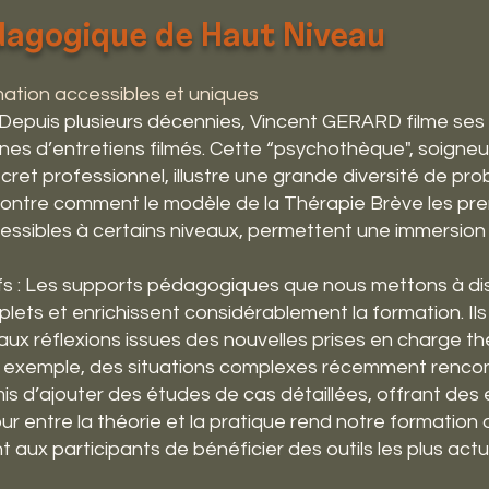
dagogique de Haut Niveau
ation accessibles et uniques
: Depuis plusieurs décennies, Vincent GERARD filme se
es d’entretiens filmés. Cette “psychothèque", soign
cret professionnel, illustre une grande diversité de p
montre comment le modèle de la Thérapie Brève les pr
essibles à certains niveaux, permettent une immersion
fs : Les supports pédagogiques que nous mettons à dis
lets et enrichissent considérablement la formation. Il
x réflexions issues des nouvelles prises en charge t
 exemple, des situations complexes récemment renco
is d’ajouter des études de cas détaillées, offrant de
tour entre la théorie et la pratique rend notre formatio
 aux participants de bénéficier des outils les plus act