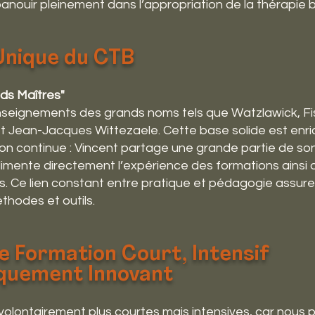
anouir pleinement dans l’appropriation de la thérapie 
Unique du CTB
nds Maîtres"
nseignements des grands noms tels que Watzlawick, Fi
t Jean-Jacques Wittezaele. Cette base solide est enri
n continue : Vincent partage une grande partie de son
alimente directement l’expérience des formations ainsi 
s. Ce lien constant entre pratique et pédagogie assure l
thodes et outils.
e Formation Court, Intensif
quement Innovant
olontairement plus courtes mais intensives, car nous pri