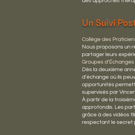
des approches théra
Un Suivi Po
Collège des Praticien
Nous proposons un ré
partager leurs expér
Groupes d’Échanges 
Dès la deuxième anné
d’échange où ils peuv
opportunités permetten
supervisés par Vince
À partir de la troisi
approfondis. Les part
grâce à des vidéos fi
respectant le secret 