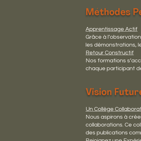
Méthodes Pé
Apprentissage Actif
Grâce à l’observation
les démonstrations, l
Retour Constructif
Nos formations s’acc
chaque participant d
Vision Futur
Un Collège Collaborat
Nous aspirons à créer
collaborations. Ce c
des publications co
Rejoignez une Expér