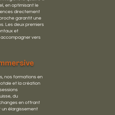
l, en optimisant le
tences directement
pproche garantit une
ns. Les deux premiers
entaux et
es accompagner vers
Immersive
s, nos formations en
otale et la création
 sessions
uisse, du
échanges en offrant
et un élargissement