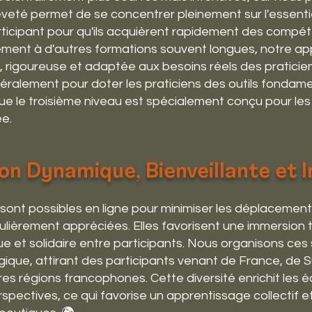
ièveté permet de se concentrer pleinement sur l'essentie
icipant pour qu'ils acquièrent rapidement des compé
rement à d'autres formations souvent longues, notre a
 rigoureuse et adaptée aux besoins réels des praticie
néralement pour doter les praticiens des outils fondam
que le troisième niveau est spécialement conçu pour l
ée.
on Dynamique, Bienveillante et 
sont possibles en ligne pour minimiser les déplacement
culièrement appréciées. Elles favorisent une immersion t
 et solidaire entre participants. Nous organisons ces
ique, attirant des participants venant de France, de S
es régions francophones. Cette diversité enrichit les 
erspectives, ce qui favorise un apprentissage collectif 