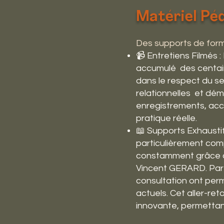
Matériel Pé
Des supports de form
📹 Entretiens Filmés 
accumulé des centain
dans le respect du se
relationnelles et dé
enregistrements, acc
pratique réelle.
📖 Supports Exhausti
particulièrement comp
constamment grâce au
Vincent GERARD. Par
consultation ont perm
actuels. Cet aller-re
innovante, permettant