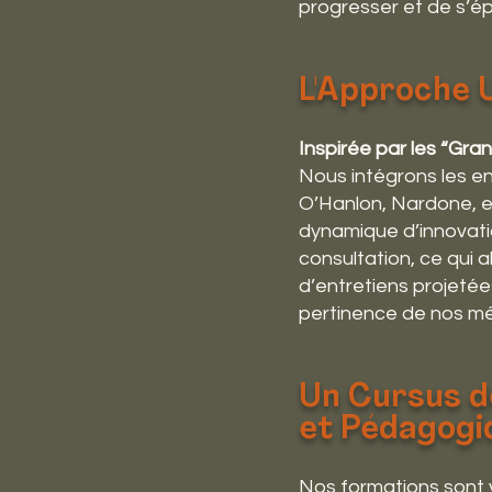
progresser et de s’ép
L'Approche 
Inspirée par les “Gra
Nous intégrons les e
O’Hanlon, Nardone, e
dynamique d’innovatio
consultation, ce qui 
d’entretiens projetée
pertinence de nos mé
Un Cursus d
et Pédagogi
Nos formations sont v