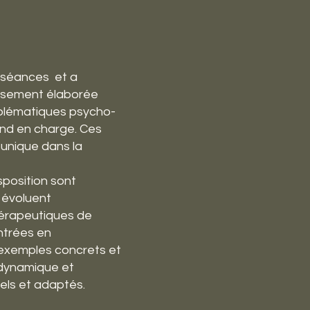
s séances et a
eusement élaborée
roblématiques psycho-
end en charge. Ces
 unique dans la
position sont
s évoluent
hérapeutiques de
ntrées en
s exemples concrets et
n dynamique et
uels et adaptés.